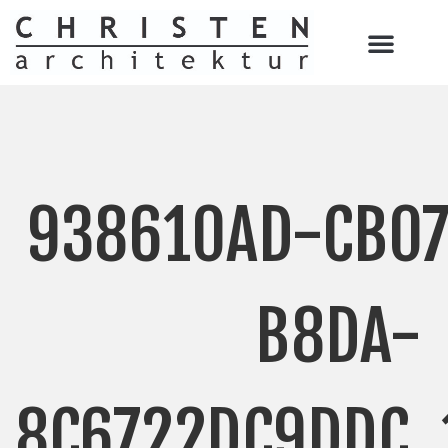
938610AD-CB0
B8DA-
8C6722DC9DDC_