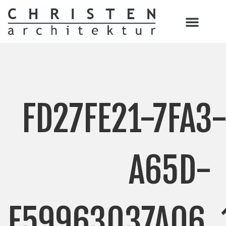
FD27FE21-7FA3
A65D-
F59963037A06_