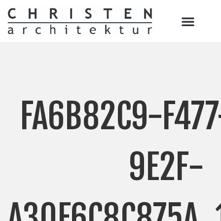
FA6B82C9-F477
9E2F-
A30E6C8C875A_