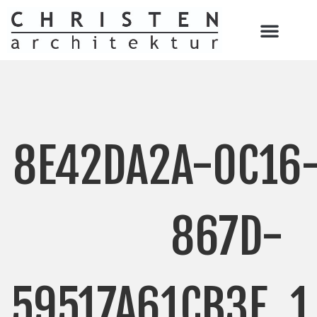
8E42DA2A-0C16
867D-
59517A61CB3E_1