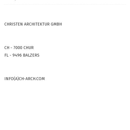
CHRISTEN ARCHITEKTUR GMBH
CH - 7000 CHUR
FL - 9496 BALZERS
INFO(A)CH-ARCH.COM
COPYRIGHT © 2000-2022
ALL RIGHTS RESERVED