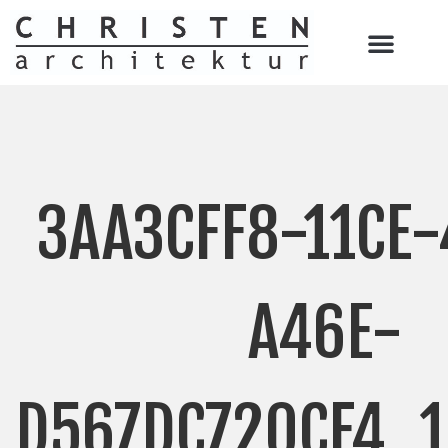
3AA3CFF8-11CE
A46E-
D567DC720CF4_