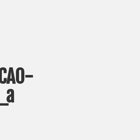
9CA0-
_a