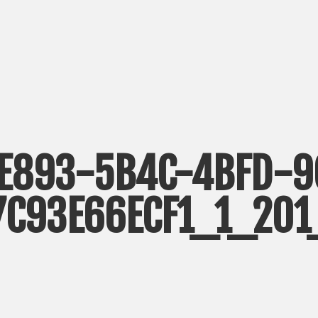
E893-5B4C-4BFD-
7C93E66ECF1_1_201