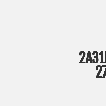
2A31
2