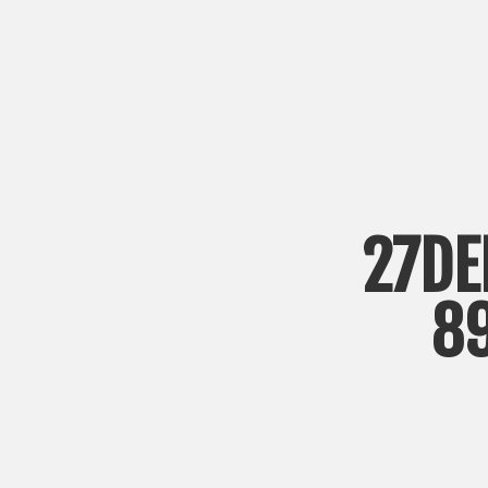
27DE
8