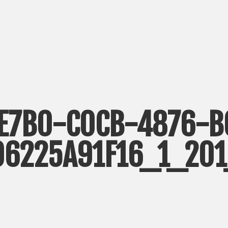
E7B0-C0CB-4876-
96225A91F16_1_201