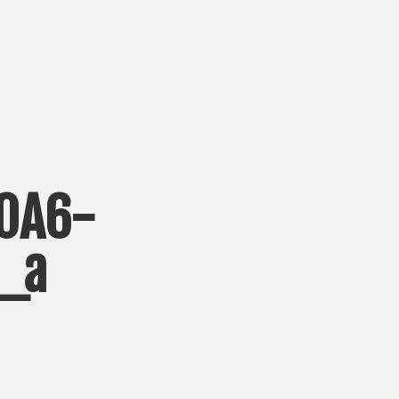
B0A6-
_a