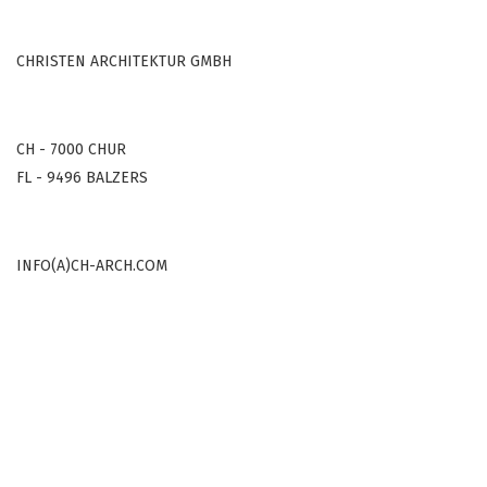
CHRISTEN ARCHITEKTUR GMBH
CH - 7000 CHUR
FL - 9496 BALZERS
INFO(A)CH-ARCH.COM
COPYRIGHT © 2000-2022
ALL RIGHTS RESERVED