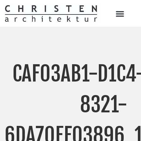
CAF03AB1-D1C4
8321-
6DA70EF03896_