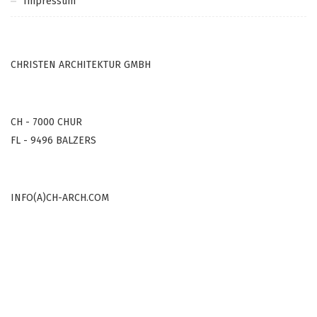
Impressum
CHRISTEN ARCHITEKTUR GMBH
CH - 7000 CHUR
FL - 9496 BALZERS
INFO(A)CH-ARCH.COM
COPYRIGHT © 2000-2022
ALL RIGHTS RESERVED