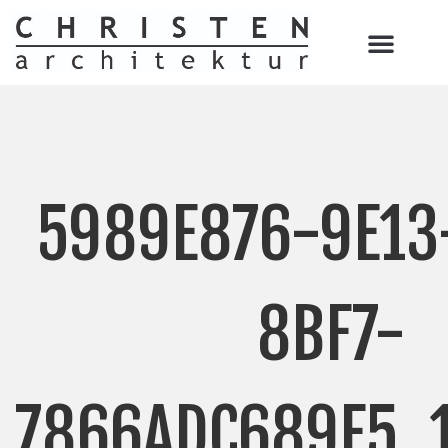
5989E876-9E13
8BF7-
7866ADC689F5_