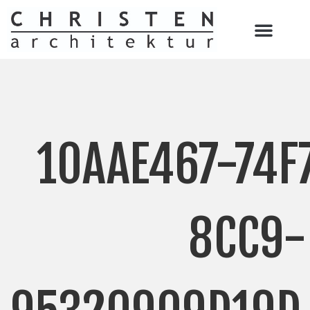
10AAE467-74F
8CC9-