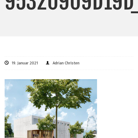
95320909D19D
19. Januar 2021
Adrian Christen